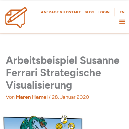
Zum
Inhalt
ANFRAGE & KONTAKT
BLOG
LOGIN
EN
springen
Arbeitsbeispiel Susanne
Ferrari Strategische
Visualisierung
Von
Maren Hamel
/
28. Januar 2020