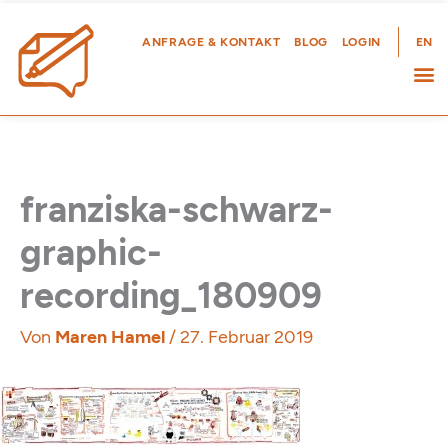
Zum
Inhalt
ANFRAGE & KONTAKT
BLOG
LOGIN
EN
springen
franziska-schwarz-
graphic-
recording_180909
Von
Maren Hamel
/
27. Februar 2019