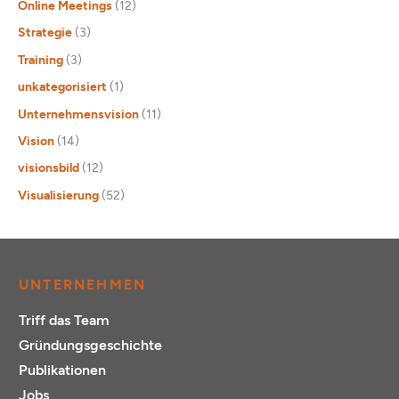
Online Meetings
(12)
Strategie
(3)
Training
(3)
unkategorisiert
(1)
Unternehmensvision
(11)
Vision
(14)
visionsbild
(12)
Visualisierung
(52)
UNTERNEHMEN
Triff das Team
Gründungsgeschichte
Publikationen
Jobs