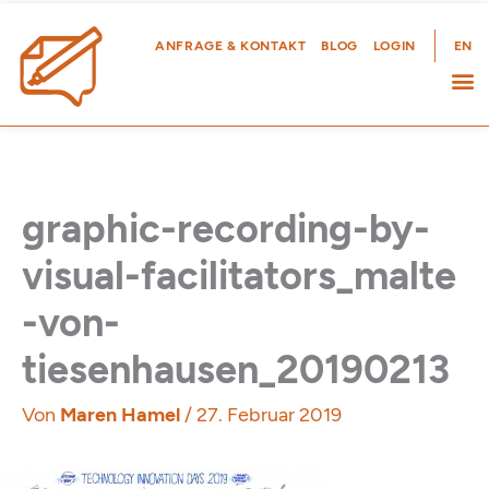
Zum
Inhalt
ANFRAGE & KONTAKT
BLOG
LOGIN
EN
springen
graphic-recording-by-
visual-facilitators_malte
-von-
tiesenhausen_20190213
Von
Maren Hamel
/
27. Februar 2019