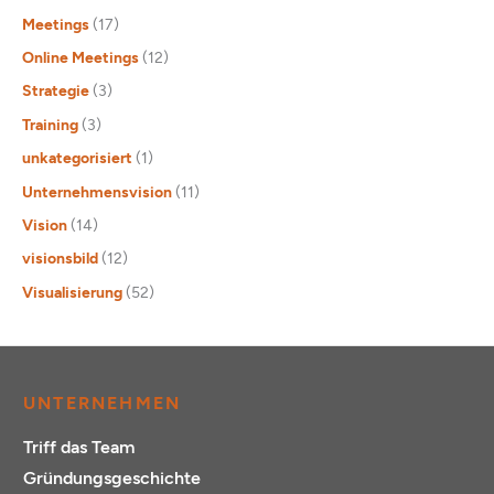
Meetings
(17)
Online Meetings
(12)
Strategie
(3)
Training
(3)
unkategorisiert
(1)
Unternehmensvision
(11)
Vision
(14)
visionsbild
(12)
Visualisierung
(52)
UNTERNEHMEN
Triff das Team
Gründungsgeschichte