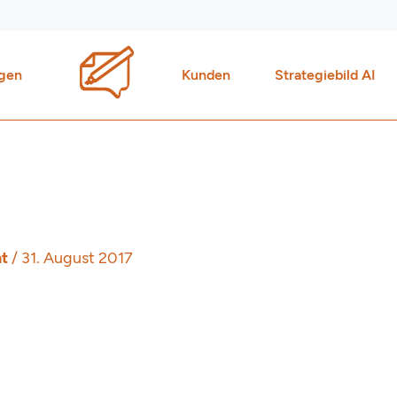
gen
Kunden
Strategiebild AI
g
ht
/
31. August 2017