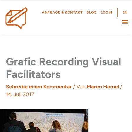
Zum
Inhalt
ANFRAGE & KONTAKT
BLOG
LOGIN
EN
springen
Grafic Recording Visual
Facilitators
Schreibe einen Kommentar
/ Von
Maren Hamel
/
14. Juli 2017