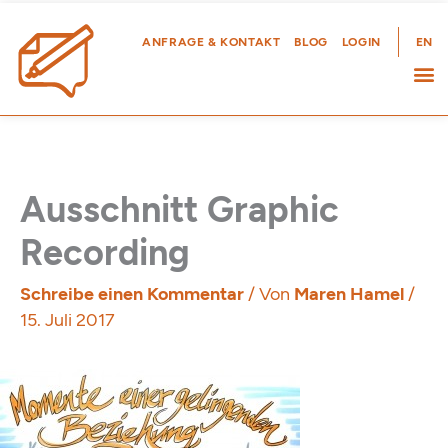
Zum
Inhalt
ANFRAGE & KONTAKT
BLOG
LOGIN
EN
springen
Ausschnitt Graphic
Recording
Schreibe einen Kommentar
/ Von
Maren Hamel
/
15. Juli 2017