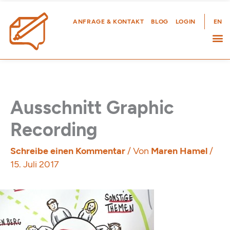
Zum
Inhalt
ANFRAGE & KONTAKT
BLOG
LOGIN
EN
springen
Ausschnitt Graphic
Recording
Schreibe einen Kommentar
/ Von
Maren Hamel
/
15. Juli 2017