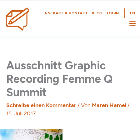
Zum
Inhalt
ANFRAGE & KONTAKT
BLOG
LOGIN
EN
springen
Ausschnitt Graphic
Recording Femme Q
Summit
Schreibe einen Kommentar
/ Von
Maren Hamel
/
15. Juli 2017