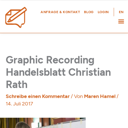
Zum
Inhalt
ANFRAGE & KONTAKT
BLOG
LOGIN
EN
springen
Graphic Recording
Handelsblatt Christian
Rath
Schreibe einen Kommentar
/ Von
Maren Hamel
/
14. Juli 2017