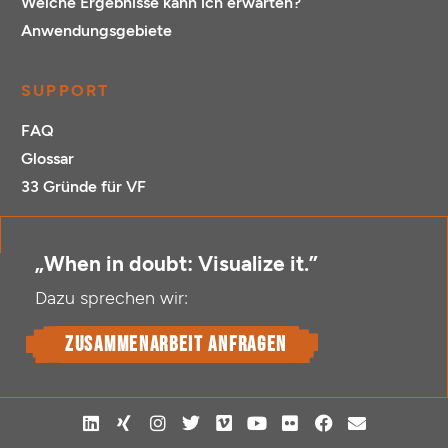
Welche Ergebnisse kann ich erwarten?
Anwendungsgebiete
SUPPORT
FAQ
Glossar
33 Gründe für VF
„When in doubt: Visualize it.”
Dazu sprechen wir:
Zusammenarbeit anfragen
L
X
I
T
V
Y
F
F
E
i
i
n
w
i
o
l
a
n