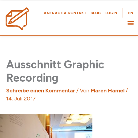
Zum
Inhalt
ANFRAGE & KONTAKT
BLOG
LOGIN
EN
springen
Ausschnitt Graphic
Recording
Schreibe einen Kommentar
/ Von
Maren Hamel
/
14. Juli 2017