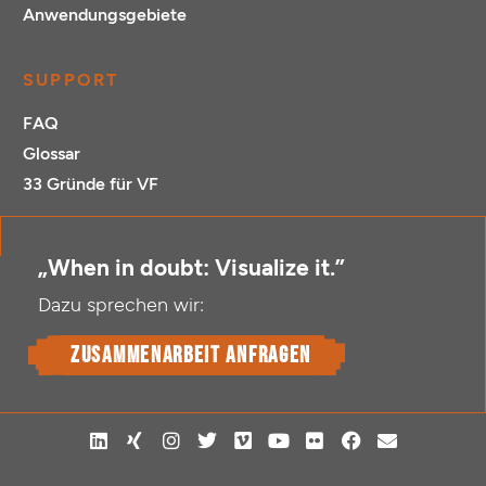
Anwendungsgebiete
SUPPORT
FAQ
Glossar
33 Gründe für VF
„When in doubt: Visualize it.”
Dazu sprechen wir:
Zusammenarbeit anfragen
L
X
I
T
V
Y
F
F
E
i
i
n
w
i
o
l
a
n
n
n
s
i
m
u
i
c
v