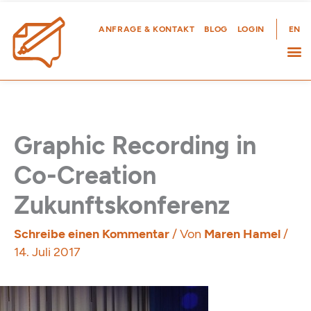
Zum
Inhalt
ANFRAGE & KONTAKT
BLOG
LOGIN
EN
springen
Graphic Recording in
Co-Creation
Zukunftskonferenz
Schreibe einen Kommentar
/ Von
Maren Hamel
/
14. Juli 2017