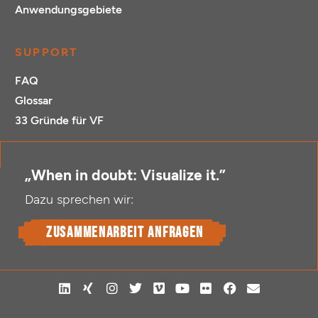
Anwendungsgebiete
SUPPORT
FAQ
Glossar
33 Gründe für VF
„When in doubt: Visualize it.”
Dazu sprechen wir:
Zusammenarbeit anfragen
L
X
I
T
V
Y
F
F
E
i
i
n
w
i
o
l
a
n
n
n
s
i
m
u
i
c
v