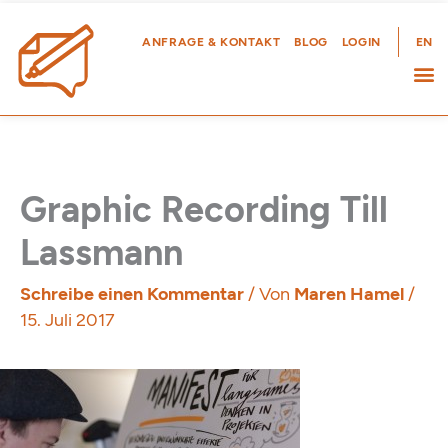
Zum
Inhalt
ANFRAGE & KONTAKT
BLOG
LOGIN
EN
springen
Graphic Recording Till
Lassmann
Schreibe einen Kommentar
/ Von
Maren Hamel
/
15. Juli 2017