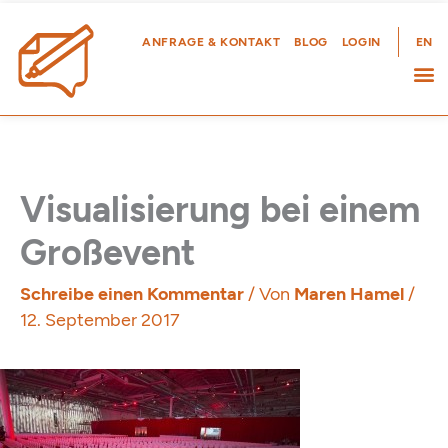
Zum
Inhalt
ANFRAGE & KONTAKT
BLOG
LOGIN
EN
springen
Visualisierung bei einem
Großevent
Schreibe einen Kommentar
/ Von
Maren Hamel
/
12. September 2017