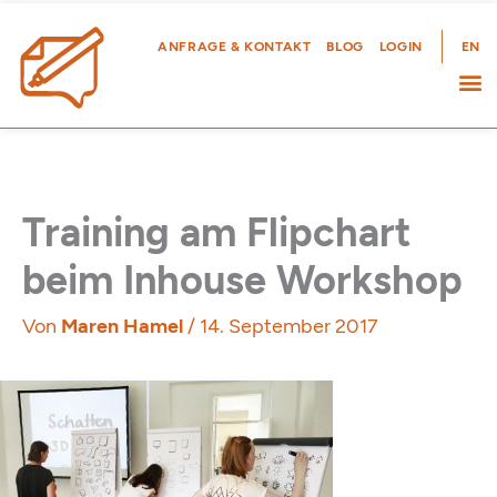
Zum
Inhalt
ANFRAGE & KONTAKT
BLOG
LOGIN
EN
springen
Training am Flipchart
beim Inhouse Workshop
Von
Maren Hamel
/
14. September 2017