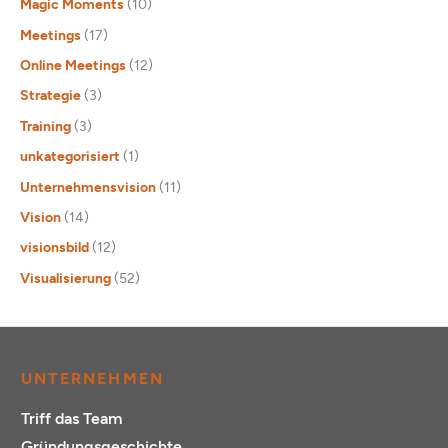
Magic Moments
(10)
Meetings
(17)
Online Meetings
(12)
Strategie
(3)
Training
(3)
unkategorisiert
(1)
Unternehmensvision
(11)
Vision
(14)
visionsbild
(12)
Visualisierung
(52)
UNTERNEHMEN
Triff das Team
Gründungsgeschichte