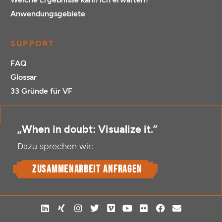
Anwendungsgebiete
SUPPORT
FAQ
Glossar
33 Gründe für VF
„When in doubt: Visualize it.”
Dazu sprechen wir:
Zusammenarbeit anfragen
L
X
I
T
V
Y
F
F
E
i
i
n
w
i
o
l
a
n