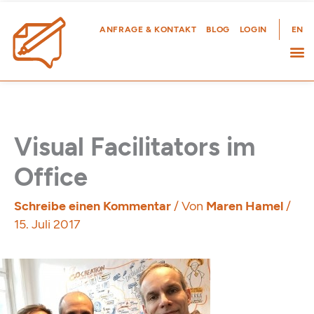
Zum
Inhalt
ANFRAGE & KONTAKT
BLOG
LOGIN
EN
springen
Visual Facilitators im
Office
Schreibe einen Kommentar
/ Von
Maren Hamel
/
15. Juli 2017