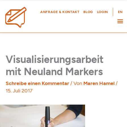
Zum
Inhalt
ANFRAGE & KONTAKT
BLOG
LOGIN
EN
springen
Visualisierungsarbeit
mit Neuland Markers
Schreibe einen Kommentar
/ Von
Maren Hamel
/
15. Juli 2017