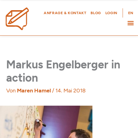
Zum
Inhalt
ANFRAGE & KONTAKT
BLOG
LOGIN
EN
springen
Markus Engelberger in
action
Von
Maren Hamel
/
14. Mai 2018