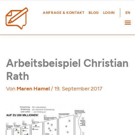
Zum
Inhalt
ANFRAGE & KONTAKT
BLOG
LOGIN
EN
springen
Arbeitsbeispiel Christian
Rath
Von
Maren Hamel
/
19. September 2017