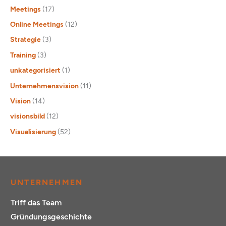
Meetings
(17)
Online Meetings
(12)
Strategie
(3)
Training
(3)
unkategorisiert
(1)
Unternehmensvision
(11)
Vision
(14)
visionsbild
(12)
Visualisierung
(52)
UNTERNEHMEN
Triff das Team
Gründungsgeschichte