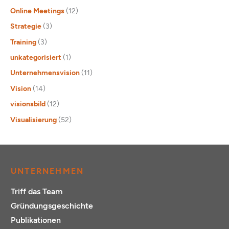
Online Meetings
(12)
Strategie
(3)
Training
(3)
unkategorisiert
(1)
Unternehmensvision
(11)
Vision
(14)
visionsbild
(12)
Visualisierung
(52)
UNTERNEHMEN
Triff das Team
Gründungsgeschichte
Publikationen