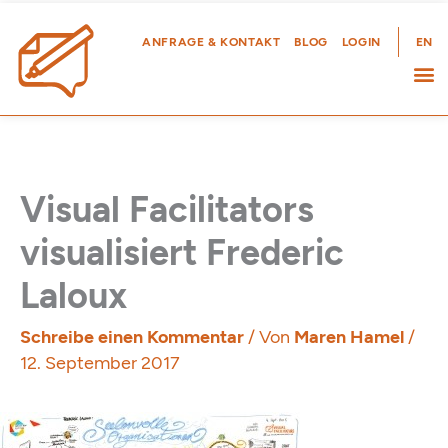
Zum
Inhalt
ANFRAGE & KONTAKT
BLOG
LOGIN
EN
springen
Visual Facilitators
visualisiert Frederic
Laloux
Schreibe einen Kommentar
/ Von
Maren Hamel
/
12. September 2017