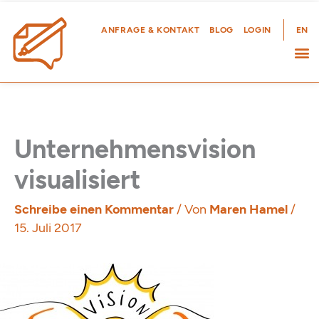
Zum
Inhalt
ANFRAGE & KONTAKT
BLOG
LOGIN
EN
springen
Unternehmensvision
visualisiert
Schreibe einen Kommentar
/ Von
Maren Hamel
/
15. Juli 2017