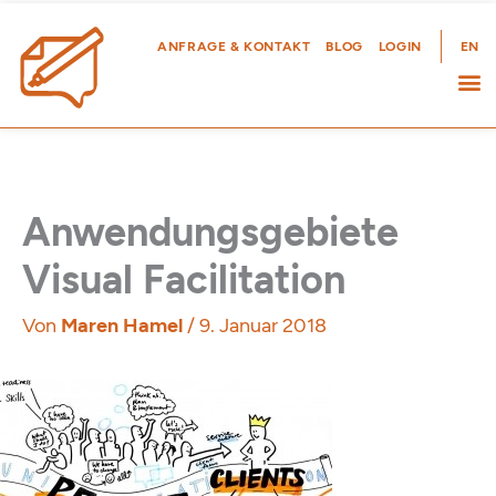
Zum
Inhalt
ANFRAGE & KONTAKT
BLOG
LOGIN
EN
springen
Anwendungsgebiete
Visual Facilitation
Von
Maren Hamel
/
9. Januar 2018