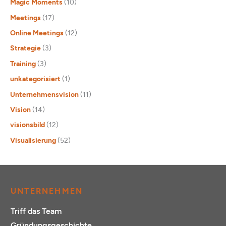
Magic Moments
(10)
Meetings
(17)
Online Meetings
(12)
Strategie
(3)
Training
(3)
unkategorisiert
(1)
Unternehmensvision
(11)
Vision
(14)
visionsbild
(12)
Visualisierung
(52)
UNTERNEHMEN
Triff das Team
Gründungsgeschichte