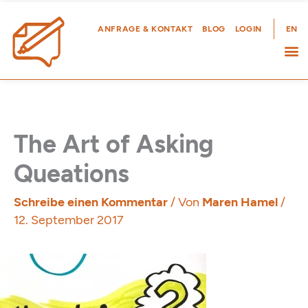
Zum
Inhalt
ANFRAGE & KONTAKT
BLOG
LOGIN
EN
springen
The Art of Asking
Queations
Schreibe einen Kommentar
/ Von
Maren Hamel
/
12. September 2017