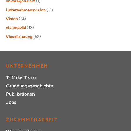
unkategorisiert
(1)
Unternehmensvision
(11)
Vision
(14)
visionsbild
(12)
Visualisierung
(52)
UNTERNEHMEN
Triff das Team
Gründungsgeschichte
Publikationen
Jobs
ZUSAMMENARBEIT