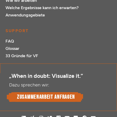
Wie wir arbeiten
Welche Ergebnisse kann ich erwarten?
Anwendungsgebiete
SUPPORT
FAQ
Glossar
33 Gründe für VF
„When in doubt: Visualize it.”
Dazu sprechen wir:
Zusammenarbeit anfragen
L
X
I
T
V
Y
F
F
E