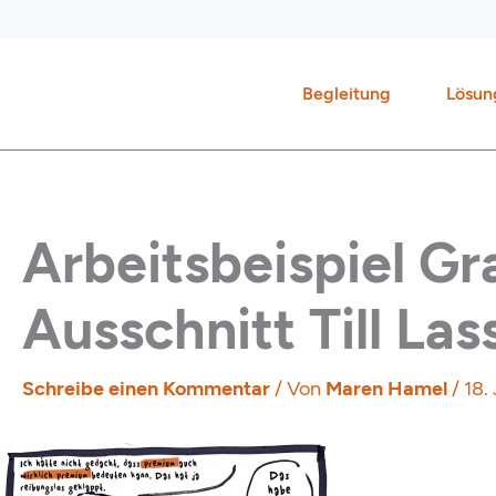
Zum
Inhalt
springen
Begleitung
Lösun
Arbeitsbeispiel G
Ausschnitt Till La
Schreibe einen Kommentar
/ Von
Maren Hamel
/
18.