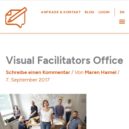
Zum
Inhalt
ANFRAGE & KONTAKT
BLOG
LOGIN
EN
springen
Visual Facilitators Office
Schreibe einen Kommentar
/ Von
Maren Hamel
/
7. September 2017