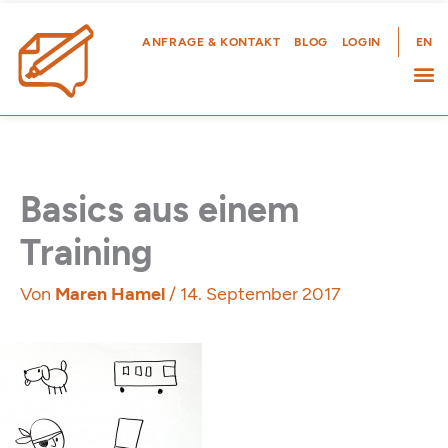
Zum
Inhalt
ANFRAGE & KONTAKT
BLOG
LOGIN
EN
springen
Basics aus einem
Training
Von
Maren Hamel
/
14. September 2017