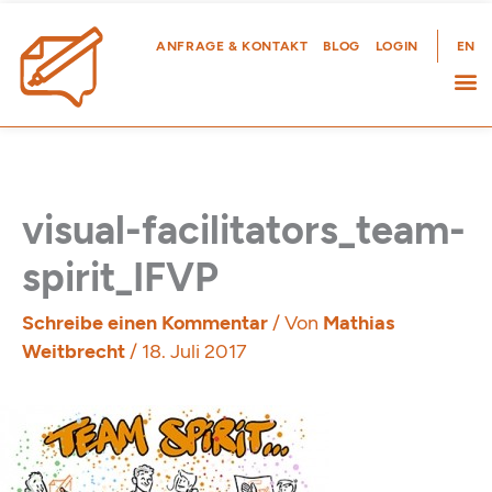
Zum
Inhalt
ANFRAGE & KONTAKT
BLOG
LOGIN
EN
springen
visual-facilitators_team-
spirit_IFVP
Schreibe einen Kommentar
/ Von
Mathias
Weitbrecht
/
18. Juli 2017