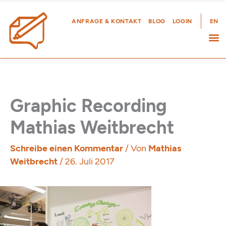
Zum
Inhalt
ANFRAGE & KONTAKT
BLOG
LOGIN
EN
springen
Graphic Recording
Mathias Weitbrecht
Schreibe einen Kommentar
/ Von
Mathias
Weitbrecht
/
26. Juli 2017