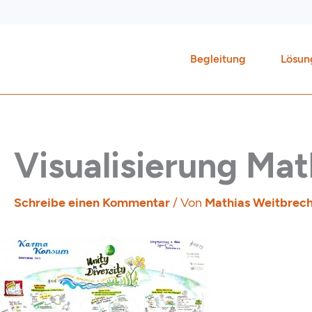
Zum
Inhalt
springen
Begleitung
Lösun
Visualisierung Ma
Schreibe einen Kommentar
/ Von
Mathias Weitbrec