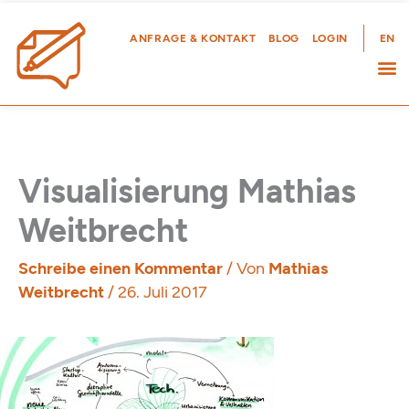
Zum
Inhalt
ANFRAGE & KONTAKT
BLOG
LOGIN
EN
springen
Visualisierung Mathias
Weitbrecht
Schreibe einen Kommentar
/ Von
Mathias
Weitbrecht
/
26. Juli 2017