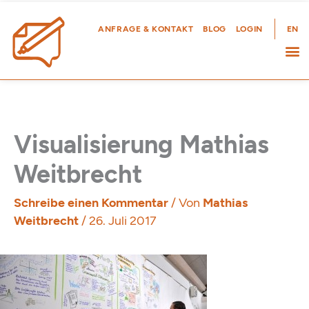
Zum
Inhalt
ANFRAGE & KONTAKT
BLOG
LOGIN
EN
springen
Visualisierung Mathias
Weitbrecht
Schreibe einen Kommentar
/ Von
Mathias
Weitbrecht
/
26. Juli 2017