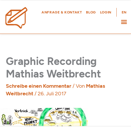
Zum
Inhalt
ANFRAGE & KONTAKT
BLOG
LOGIN
EN
springen
Graphic Recording
Mathias Weitbrecht
Schreibe einen Kommentar
/ Von
Mathias
Weitbrecht
/
26. Juli 2017