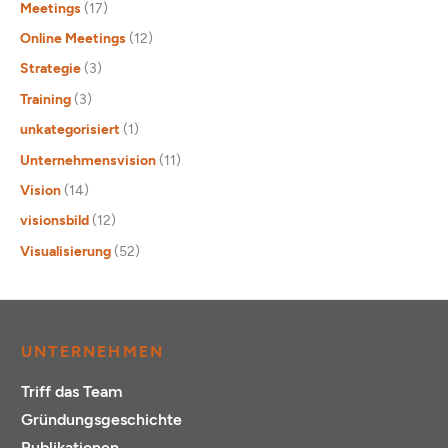
Meetings
(17)
Online Meetings
(12)
Strategie
(3)
Training
(3)
unkategorisiert
(1)
Unternehmensvision
(11)
Vision
(14)
visionsbild
(12)
Visualisierung
(52)
UNTERNEHMEN
Triff das Team
Gründungsgeschichte
Publikationen