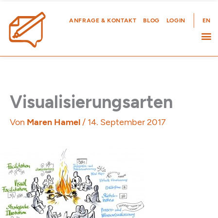
Zum
Inhalt
ANFRAGE & KONTAKT
BLOG
LOGIN
EN
springen
Visualisierungsarten
Von
Maren Hamel
/
14. September 2017