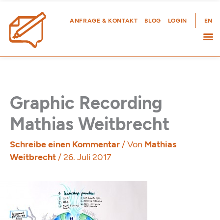
Zum
Inhalt
ANFRAGE & KONTAKT
BLOG
LOGIN
EN
springen
Graphic Recording
Mathias Weitbrecht
Schreibe einen Kommentar
/ Von
Mathias
Weitbrecht
/
26. Juli 2017