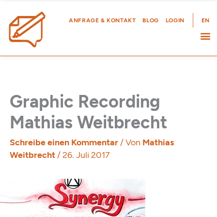
Zum
Inhalt
ANFRAGE & KONTAKT
BLOG
LOGIN
EN
springen
Graphic Recording
Mathias Weitbrecht
Schreibe einen Kommentar
/ Von
Mathias
Weitbrecht
/
26. Juli 2017