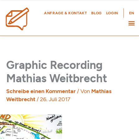
Zum
Inhalt
ANFRAGE & KONTAKT
BLOG
LOGIN
EN
springen
Graphic Recording
Mathias Weitbrecht
Schreibe einen Kommentar
/ Von
Mathias
Weitbrecht
/
26. Juli 2017