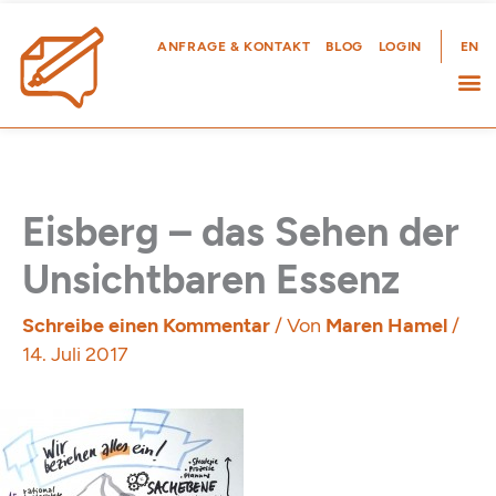
Zum
Inhalt
ANFRAGE & KONTAKT
BLOG
LOGIN
EN
springen
Eisberg – das Sehen der
Unsichtbaren Essenz
Schreibe einen Kommentar
/ Von
Maren Hamel
/
14. Juli 2017