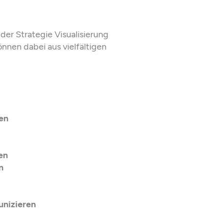
er Strategie Visualisierung
nen dabei aus vielfältigen
en
en
n
unizieren