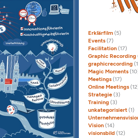
Erklärfilm
(5)
Events
(7)
Facilitation
(17)
Graphic Recording
graphicrecording
(
Magic Moments
(10
Meetings
(17)
Online Meetings
(12
Strategie
(3)
Training
(3)
unkategorisiert
(1)
Unternehmensvisio
Vision
(14)
visionsbild
(12)