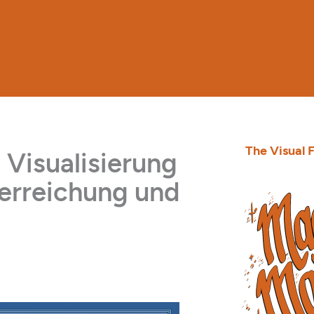
The Visual F
 Visualisierung
elerreichung und